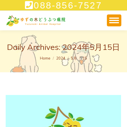
088-856-7527
Daily Archives:
2024年5月15日
You are here:
Home
2024
5月
15