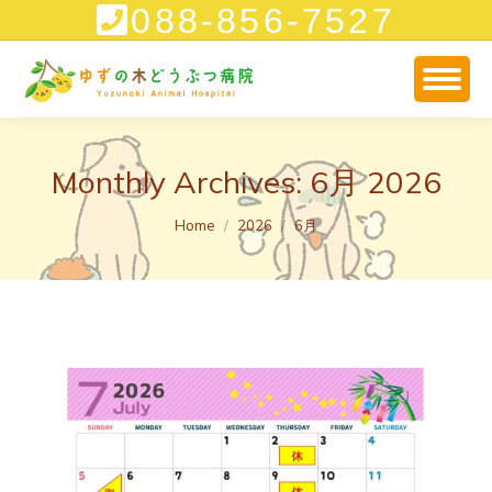
088-856-7527
Monthly Archives:
6月 2026
You are here:
Home
2026
6月