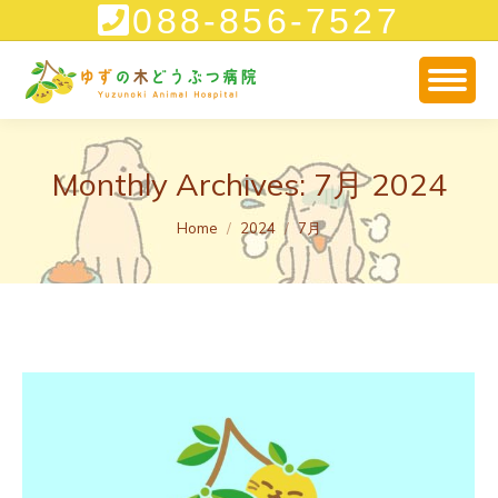
088-856-7527
Monthly Archives:
7月 2024
You are here:
Home
2024
7月